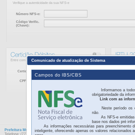
Verifique a autenticidade da sua NFS-e
Número NFS-e:
Código Verific.
(Chave):
Entre com seus dados para emissão da Certidão
Entre com s
Comunicado de atualização de Sistema
Certidão de:
CPF/C
Campos do IBS/CBS
CPF/CNPJ:
Inscri
Informamos a todos os 
obrigatoriedade da info
Link com as infor
Neste período os camp
não.
As NFS-e emitidas via
base nos dados pré info
As informações necessárias para preenchimento do I
Prefeitura Municipal de Formosa do Rio Preto
inteligente, oferecendo apenas os valores relacionados 
Telefone: (77) 3616-2121