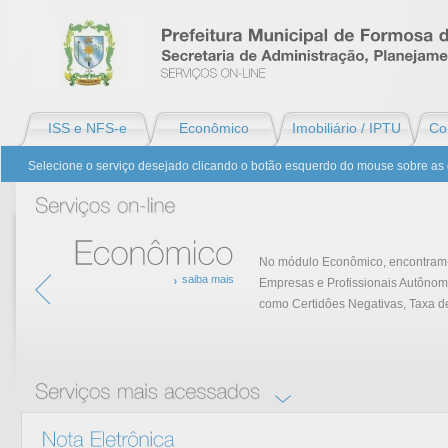
ISS e NFS-e
Econômico
Imobiliário / IPTU
Con
Selecione o serviço desejado clicando o botão esquerdo do mouse sobre as 
No módulo Econômico, encontram-s
saiba mais
Empresas e Profissionais Autônom
Econômico
como Certidôes Negativas, Taxa de