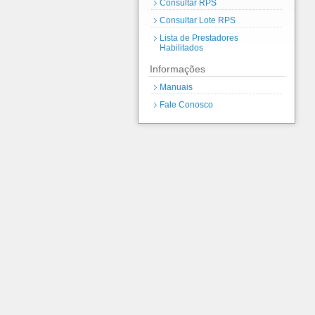
Consultar RPS
Consultar Lote RPS
Lista de Prestadores
Habilitados
Informações
Manuais
Fale Conosco