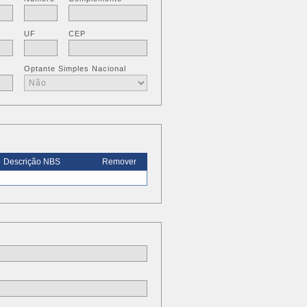
UF
CEP
Optante Simples Nacional
Descrição NBS
Remover