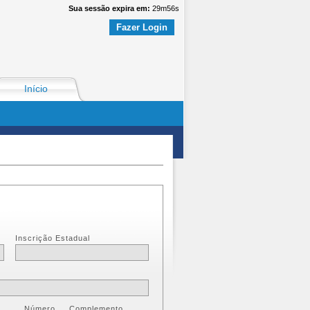
Sua sessão expira em:
29
m
56
s
Fazer Login
Início
Inscrição Estadual
Número
Complemento